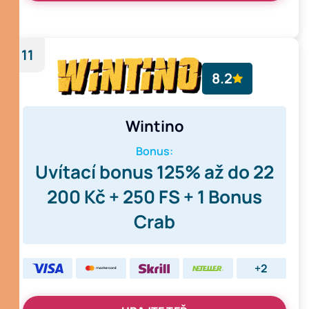
11
8.2
Wintino
Bonus:
Uvítací bonus 125% až do 22
200 Kč + 250 FS + 1 Bonus
Crab
+2