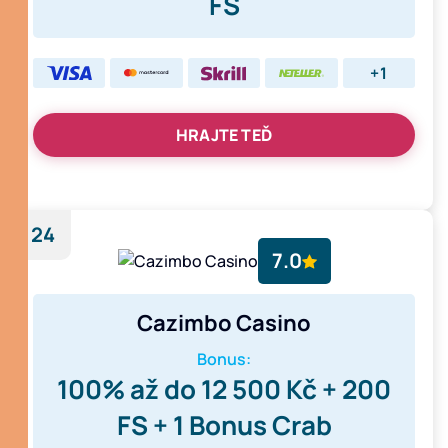
FS
+1
HRAJTE TEĎ
24
7.0
Cazimbo Casino
Bonus:
100% až do 12 500 Kč + 200
FS + 1 Bonus Crab