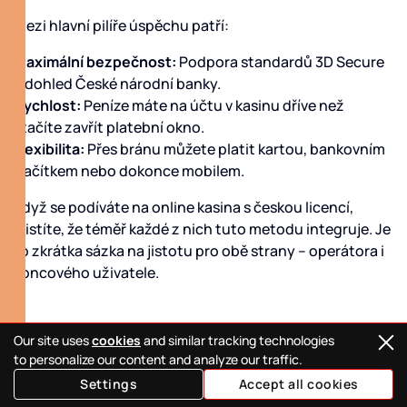
Mezi hlavní pilíře úspěchu patří:
Maximální bezpečnost:
Podpora standardů 3D Secure
a dohled České národní banky.
Rychlost:
Peníze máte na účtu v kasinu dříve než
stačíte zavřít platební okno.
Flexibilita:
Přes bránu můžete platit kartou, bankovním
tlačítkem nebo dokonce mobilem.
Když se podíváte na online kasina s českou licencí,
zjistíte, že téměř každé z nich tuto metodu integruje. Je
to zkrátka sázka na jistotu pro obě strany – operátora i
koncového uživatele.
Our site uses
cookies
and similar tracking technologies
Technické pozadí: Co je GoPay a jak
to personalize our content and analyze our traffic.
funguje v praxi?
Settings
Accept all cookies