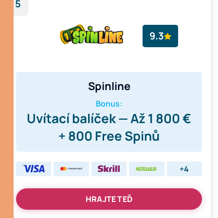
5
9.3
Spinline
Bonus:
Uvítací balíček — Až 1 800 €
+ 800 Free Spinů
+4
HRAJTE TEĎ