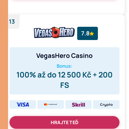
13
7.8
VegasHero Casino
Bonus:
100% až do 12 500 Kč + 200
FS
HRAJTE TEĎ