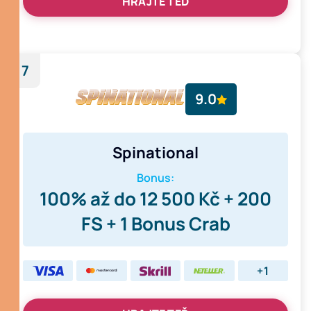
HRAJTE TEĎ
7
9.0
Spinational
Bonus:
100% až do 12 500 Kč + 200
FS + 1 Bonus Crab
+1