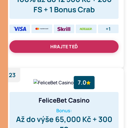
FS + 1 Bonus Crab
+1
HRAJTE TEĎ
23
7.0
FeliceBet Casino
Bonus:
Až do výše 65,000 Kč + 300