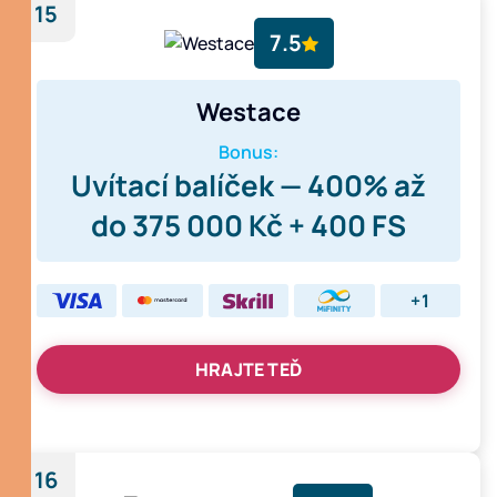
15
7.5
Westace
Bonus:
Uvítací balíček — 400% až
do 375 000 Kč + 400 FS
+1
HRAJTE TEĎ
16