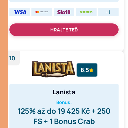
+1
HRAJTE TEĎ
10
8.5
Lanista
Bonus:
125% až do 19 425 Kč + 250
FS + 1 Bonus Crab