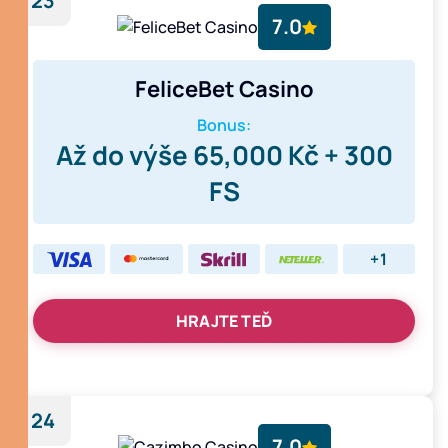
23
7.0
FeliceBet Casino
Bonus:
Až do výše 65,000 Kč + 300
FS
+1
HRAJTE TEĎ
24
7.0