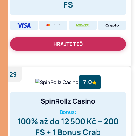
FS
HRAJTE TEĎ
29
7.0
SpinRollz Casino
Bonus:
100% až do 12 500 Kč + 200
FS + 1 Bonus Crab