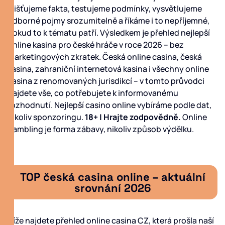
zjišťujeme fakta, testujeme podmínky, vysvětlujeme
odborné pojmy srozumitelně a říkáme i to nepříjemné,
pokud to k tématu patří. Výsledkem je přehled nejlepší
online kasina pro české hráče v roce 2026 – bez
marketingových zkratek. Česká online casina, česká
kasina, zahraniční internetová kasina i všechny online
casina z renomovaných jurisdikcí – v tomto průvodci
najdete vše, co potřebujete k informovanému
rozhodnutí. Nejlepší casino online vybíráme podle dat,
nikoliv sponzoringu.
18+ | Hrajte zodpovědně.
Online
gambling je forma zábavy, nikoliv způsob výdělku.
TOP česká casina online – aktuální
srovnání
2026
Níže najdete přehled online casina CZ, která prošla naší