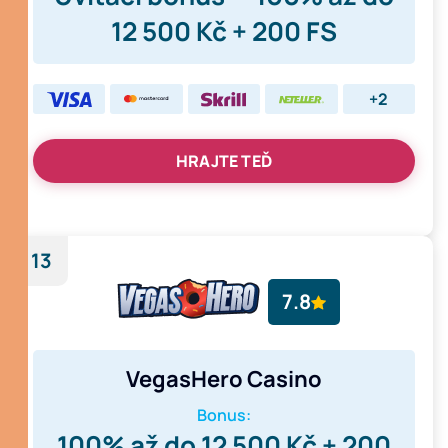
12 500 Kč + 200 FS
+2
HRAJTE TEĎ
13
7.8
VegasHero Casino
Bonus:
100% až do 12 500 Kč + 200