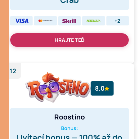
+2
HRAJTE TEĎ
12
8.0
Roostino
Bonus:
Uvítací bonus — 100% až do