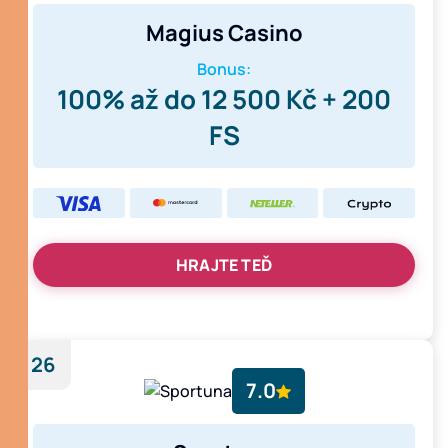
Magius Casino
Bonus:
100% až do 12 500 Kč + 200
FS
HRAJTE TEĎ
26
7.0