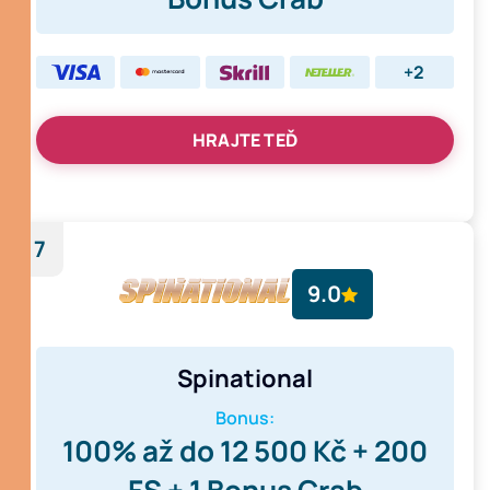
+2
HRAJTE TEĎ
7
9.0
Spinational
Bonus:
100% až do 12 500 Kč + 200