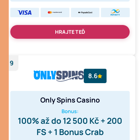
HRAJTE TEĎ
9
8.6
Only Spins Casino
Bonus:
100% až do 12 500 Kč + 200
FS + 1 Bonus Crab