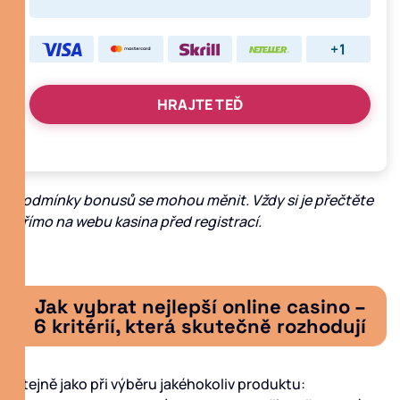
+1
HRAJTE TEĎ
Podmínky bonusů se mohou měnit. Vždy si je přečtěte
přímo na webu kasina před registrací.
Jak vybrat nejlepší online casino –
6 kritérií, která skutečně rozhodují
Stejně jako při výběru jakéhokoliv produktu: