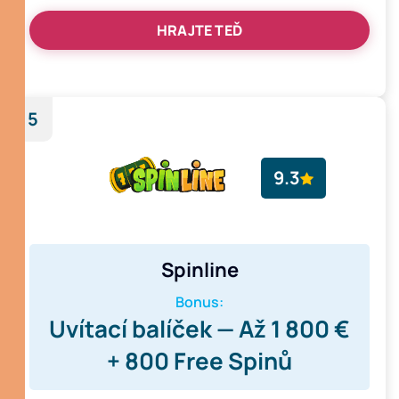
HRAJTE TEĎ
5
9.3
Spinline
Bonus:
Uvítací balíček — Až 1 800 €
+ 800 Free Spinů