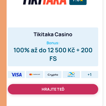
Tikitaka Casino
Bonus:
100% až do 12 500 Kč + 200
FS
+1
HRAJTE TEĎ