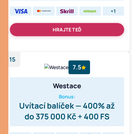
+1
HRAJTE TEĎ
15
7.5
Westace
Bonus:
Uvítací balíček — 400% až
do 375 000 Kč + 400 FS